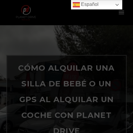
Español
CÓMO ALQUILAR UNA
SILLA DE BEBÉ O UN
GPS AL ALQUILAR UN
COCHE CON PLANET
DRIVE