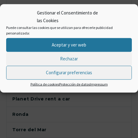
Gastronomía
Gestionar el Consentimiento de
las Cookies
Información Costa del Sol
Puede consultar las cookies que se utilizan para ofrecerle publicidad
personalizada:
Málaga
Aceptar y ver web
Marbella
Rechazar
Motril
Configurar preferencias
Nerja
Política de cookies
Protección de datos
Impressum
Planet Drive rent a car
Ronda
Torre del Mar