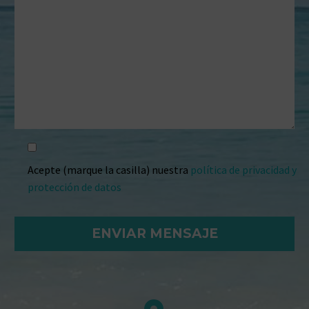
Acepte (marque la casilla) nuestra
política de privacidad y
protección de datos