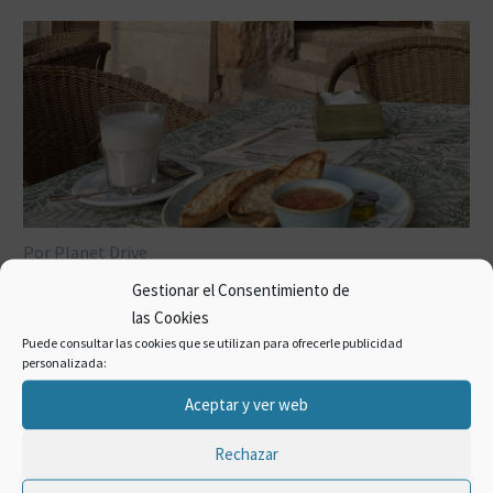
Por Planet Drive
Málaga
Gestionar el Consentimiento de
las Cookies
16 JUN:
LOS 10 PUEBLOS
Puede consultar las cookies que se utilizan para ofrecerle publicidad
personalizada:
DEL INTERIOR DE MÁLAGA
Aceptar y ver web
MÁS ATRACTIVOS Y UN
Rechazar
CONSEJO