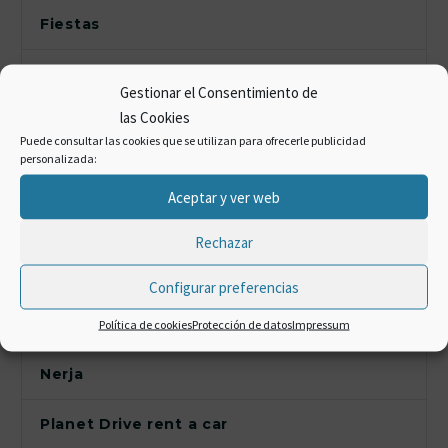
Fiestas
Furgonetas de alquiler
Gestionar el Consentimiento de
las Cookies
Gastronomía
Puede consultar las cookies que se utilizan para ofrecerle publicidad
personalizada:
Información Costa del Sol
Aceptar y ver web
Málaga
Rechazar
Marbella
Configurar preferencias
Motril
Política de cookies
Protección de datos
Impressum
Nerja
Planet Drive rent a car