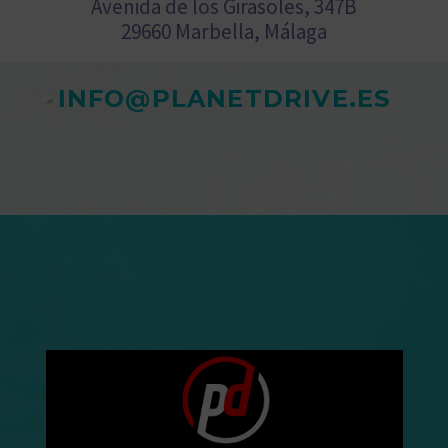
Avenida de los Girasoles, 347B
29660 Marbella, Málaga
INFO@PLANETDRIVE.ES