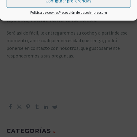
Configurar preferencias
Para que usted pueda identificar a la persona que le estará
Política de cookies
Protección de datos
Impressum
esperando, llevará un cartel con su nombre.
Será así de fácil, le entregaremos su coche y a partir de ese
momento, ante cualquier necesidad que tenga, podrá
ponerse en contacto con nosotros, que gustosamente
responderemos a sus preguntas.
CATEGORÍAS