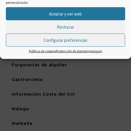
personalizada:
Descapotables
Aceptar y ver web
Estación AVE Málaga
Rechazar
Familias y grupos
Configurar preferencias
Fiestas
Política de cookies
Protección de datos
Impressum
Furgonetas de alquiler
Gastronomía
Información Costa del Sol
Málaga
Marbella