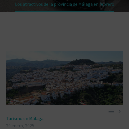
Los atractivos de la provincia de Málaga en febrero


Turismo en Málaga
29 enero, 2025