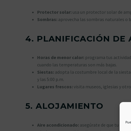
Protector solar:
usa un protector solar de amp
Sombras:
aprovecha las sombras naturales o bu
4.
PLANIFICACIÓN DE
Horas de menor calor:
programa tus actividades
cuando las temperaturas son más bajas.
Siestas:
adopta la costumbre local de la siesta
y las 5:00 p.m.
Lugares frescos:
visita museos, iglesias y otr
5.
ALOJAMIENTO
Pue
Aire acondicionado:
asegúrate de que tu aloja