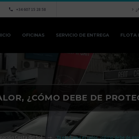
+34 607 15 28 58
¿
NICIO
OFICINAS
SERVICIO DE ENTREGA
FLOTA 
CALOR, ¿CÓMO DEBE DE PROTE
mación Costa del Sol
Ya está aquí el calor, ¿cómo debe de pr