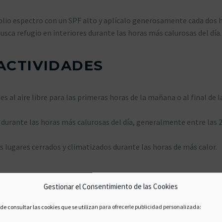
lio espectro con un SPF alto y aplícalo generosamente cada dos h
sca refugio en interiores durante las horas más calurosas del día.
 ACTIVIDADES
 al aire libre para las primeras horas de la mañana o al final de l
 durante las horas más calurosas del día, generalmente entre las 2
os lugares cerrados y climatizados durante las horas de más calor.
Gestionar el Consentimiento de las Cookies
de consultar las cookies que se utilizan para ofrecerle publicidad personalizada:
miento tenga aire acondicionado o ventiladores.