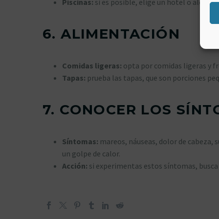
Piscinas:
si es posible, elige un hotel o alojam
6.
ALIMENTACIÓN
Comidas ligeras:
opta por comidas ligeras y fr
Tapas:
prueba las tapas, que son porciones pequ
7.
CONOCER LOS SÍNT
Síntomas:
mareos, náuseas, dolor de cabeza, su
un golpe de calor.
Acción:
si experimentas estos síntomas, busca 