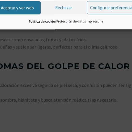
iento con piscina para refrescarte.
Aceptar y ver web
Rechazar
Configurar preferenci
Política de cookies
Protección de datos
Impressum
escas como ensaladas, frutas y platos fríos.
eñas y suelen ser ligeras, perfectas para el clima caluroso.
OMAS DEL GOLPE DE CALOR
doración excesiva seguida de piel seca, y confusión pueden ser si
sombra, hidrátate y busca atención médica si es necesario.