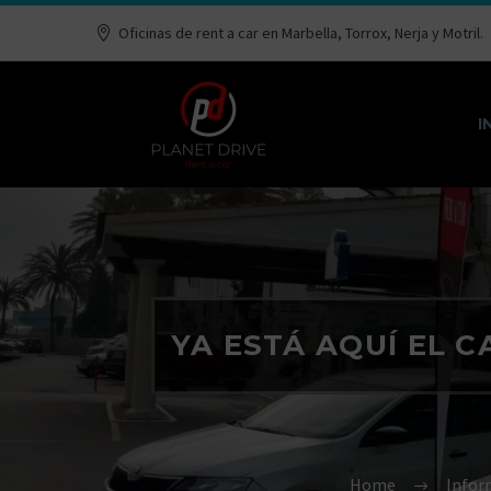
Oficinas de rent a car en Marbella, Torrox, Nerja y Motril.
I
YA ESTÁ AQUÍ EL 
Home
Infor