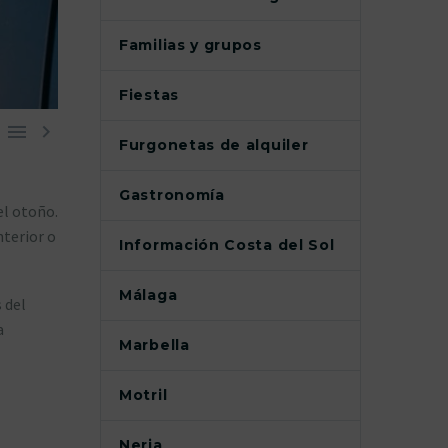
Familias y grupos
Fiestas


Furgonetas de alquiler
Gastronomía
el otoño.
terior o
Información Costa del Sol
Málaga
 del
a
Marbella
Motril
Nerja