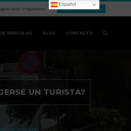
Español
Alguna duda? Pregúntenos
Alquilar un coche ahora
DE VEHÍCULOS
BLOG
CONTACTO
GERSE UN TURISTA?
otegerse un turista?