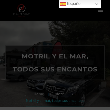
Español
MOTRIL Y EL MAR,
TODOS SUS ENCANTOS
Home
Motril
Motril y el mar, todos sus encantos