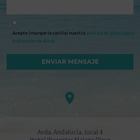
Acepte (marque la casilla) nuestra
política de privacidad y
protección de datos


Avda. Andalucía. local 4
Hotel Iberostar Malaga Playa