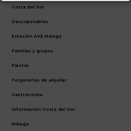
Costa del Sol
Descapotables
Estación AVE Málaga
Familias y grupos
Fiestas
Furgonetas de alquiler
Gastronomía
Información Costa del Sol
Málaga