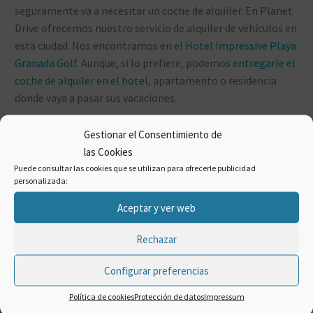
seguramente va a necesitar un coche de alquiler. En Planet
Drive ofrecemos nuestro servicio de alquiler de vehículos en
esta ciudad. Nos encontramos en el
Hotel Impressive Playa
Granada Golf
. Aunque, si lo prefiere, podemos
entregarle el
coche de alquiler en el hotel
, apartamento o residencia
donde vaya a pasar sus vacaciones.
Gestionar el Consentimiento de
las Cookies
Puede consultar las cookies que se utilizan para ofrecerle publicidad
personalizada:
Aceptar y ver web
CATEGORÍAS
Rechazar
Aeropuerto de Málaga
Configurar preferencias
Andalucía
Política de cookies
Protección de datos
Impressum