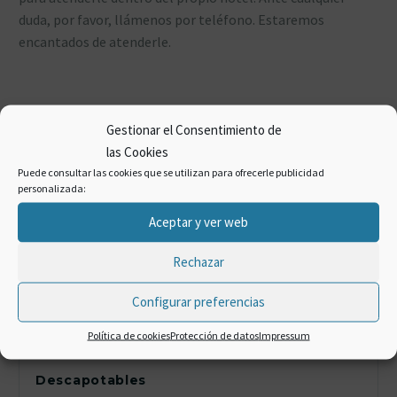
duda, por favor, llámenos por teléfono. Estaremos
encantados de atenderle.
Gestionar el Consentimiento de
las Cookies
Puede consultar las cookies que se utilizan para ofrecerle publicidad
CATEGORÍAS
personalizada:
Aceptar y ver web
Aeropuerto de Málaga
Rechazar
Andalucía
Configurar preferencias
Política de cookies
Protección de datos
Impressum
Costa del Sol
Descapotables