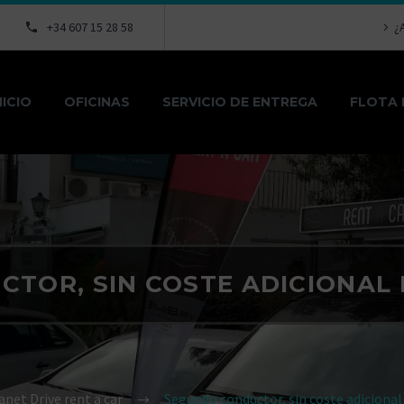
+34 607 15 28 58
¿
NICIO
OFICINAS
SERVICIO DE ENTREGA
FLOTA 
TOR, SIN COSTE ADICIONAL 
anet Drive rent a car
Segundo conductor, sin coste adicional