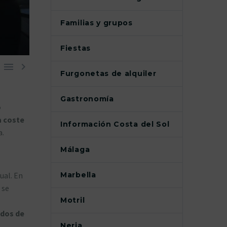
Familias y grupos
Fiestas


Furgonetas de alquiler
Gastronomía
o
a coste
Información Costa del Sol
a.
Málaga
Marbella
ual. En
 se
Motril
dos de
Nerja