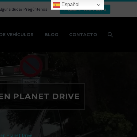
Español
Alguna duda? Pregúntenos
Alquilar un coche ahora
DE VEHÍCULOS
BLOG
CONTACTO
EN PLANET DRIVE
 en Planet Drive