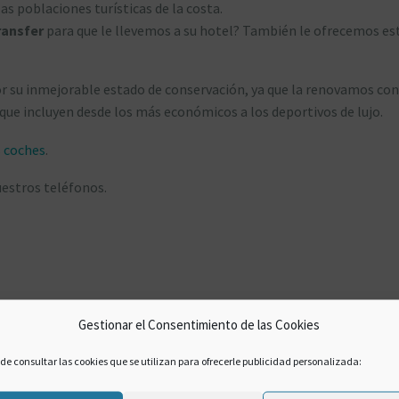
as poblaciones turísticas de la costa.
ransfer
para que le llevemos a su hotel? También le ofrecemos es
r su inmejorable estado de conservación, ya que la renovamos con
 que incluyen desde los más económicos a los deportivos de lujo.
s coches
.
uestros teléfonos.
Gestionar el Consentimiento de las Cookies
de consultar las cookies que se utilizan para ofrecerle publicidad personalizada: