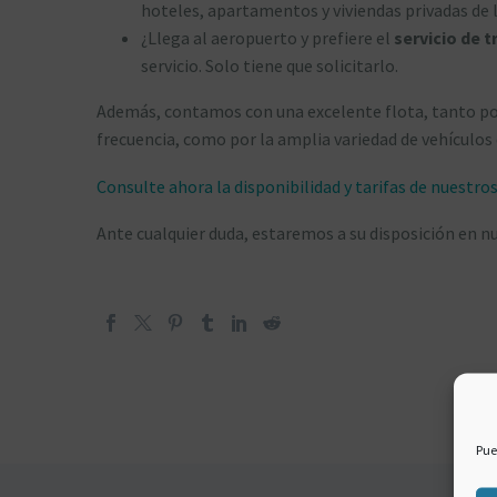
hoteles, apartamentos y viviendas privadas de l
¿Llega al aeropuerto y prefiere el
servicio de t
servicio. Solo tiene que solicitarlo.
Además, contamos con una excelente flota, tanto po
frecuencia, como por la amplia variedad de vehículos
Consulte ahora la disponibilidad y tarifas de nuestro
Ante cualquier duda, estaremos a su disposición en n
Pue