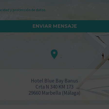
vacidad y protección de datos


Hotel Blue Bay Banus
Crta N 340 KM 173
29660 Marbella (Málaga)