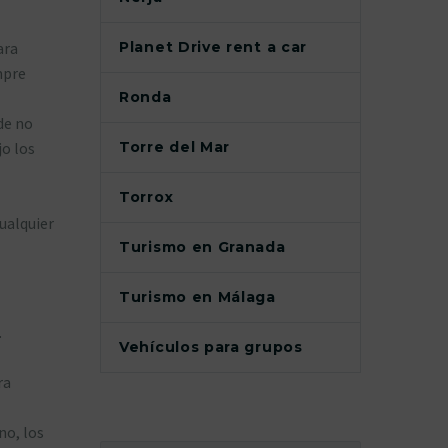
Planet Drive rent a car
ara
mpre
Ronda
 de no
Torre del Mar
jo los
Torrox
ualquier
Turismo en Granada
Turismo en Málaga
.
Vehículos para grupos
ra
no, los