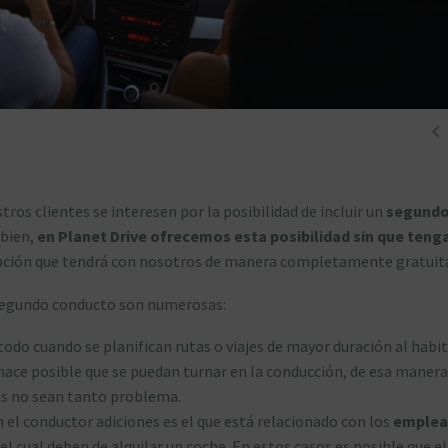

tros clientes se interesen por la posibilidad de incluir un
segund
 bien,
en Planet Drive ofrecemos esta posibilidad sin que teng
 opción que tendrá con nosotros de manera completamente gratuit
n segundo conducto son numerosas:
 todo cuando se planifican rutas o viajes de mayor duración al habit
ace posible que se puedan turnar en la conducción, de esa manera
cias no sean tanto problema.
n el conductor adiciones es el que está relacionado con los
emplea
 el cual deben de alquilar un coche. En estos casos es posible que el