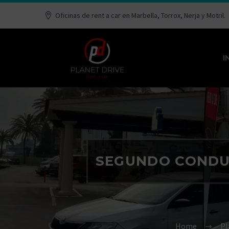
Oficinas de rent a car en Marbella, Torrox, Nerja y Motril.
I
SEGUNDO CONDUC
Home
Pl