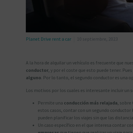
Planet Drive rent a car
10 septiembre, 2023
A la hora de alquilar un vehículo es frecuente que nues
conductor
, y por el coste que esto puede tener. Pues
alguno
. Por lo tanto, el segundo conductor es una
Los motivos por los cuales es interesante incluir u
Permite una
conducción más relajada
, sobre
estos casos, contar con un segundo conductor h
pueden planificar los viajes sin que las distan
Un caso específico en el que interesa contar co
empresas
que tienen que realizar un viaje para