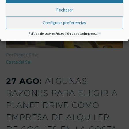
Rechazar
Configurar preferencias
Política de cookies
Protección de datos
Impressum
Por Planet Drive
Costa del Sol
27 AGO:
ALGUNAS
RAZONES PARA ELEGIR A
PLANET DRIVE COMO
EMPRESA DE ALQUILER