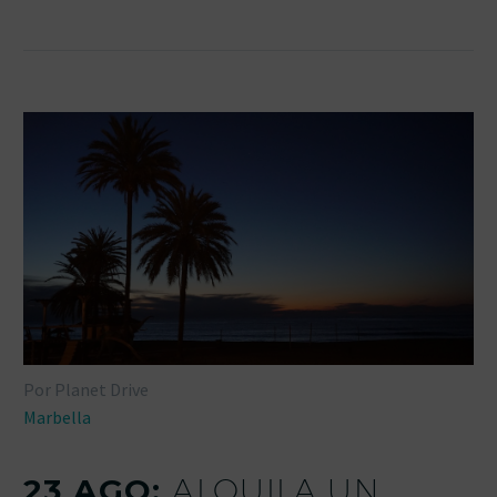
Por Planet Drive
Marbella
23 AGO:
ALQUILA UN