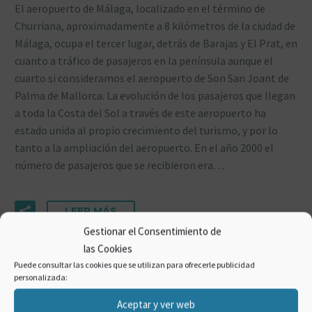
El aeropuerto de Málaga, localizado en el término de
Churriana, aproximadamente a 8 kilómetros de la ciudad de
Málaga, ocupa el tercer lugar, detrás de Barajas y El Prat, en
cuanto a tráfico de pasajeros en la península aunque el
cuarto si consideramos el aeropuerto de Son San Joant de
Palma de Mallorca. La evolución de los pasajeros que llegan
a toda la Costa del Sol a través de este aeropuerto ha
estado unida al propio crecimiento del turismo, y por lo
tanto a la ampliación del aeropuerto. En el año 2000 el
número de pasajeros que se recibieron era…
LEER MÁS
Gestionar el Consentimiento de
las Cookies
Puede consultar las cookies que se utilizan para ofrecerle publicidad
personalizada:
Aceptar y ver web